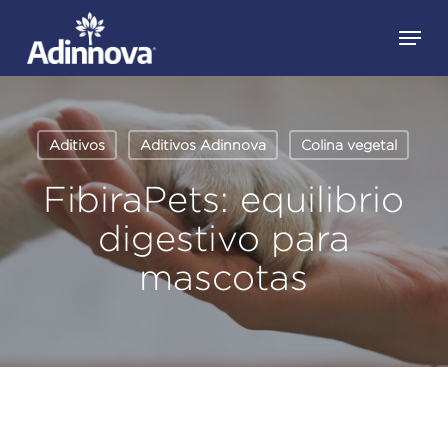
Skip
Menu
to
Close
main
Menu
content
Aditivos
Aditivos Adinnova
Colina vegetal
FibiraPets: equilibrio
digestivo para
mascotas