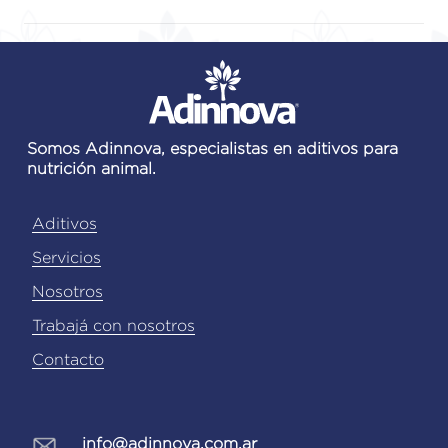
Bolivia:
Veterquimica Bolivia SRL –
Sí. Nuestras
soluciones están
Central Santa Cruz (Parque
diseñadas para integrarse
Industrial Mz. 28 Av. Transversal 7
fácilmente en formulaciones
esq. Diagonal 3 | Tel: +591 3
existentes,
sin generar
3520261)
interferencias con otros
Somos Adinnova, especialistas en aditivos para
Uruguay:
Smart Natural Solutions
nutrición animal.
ingredientes.
SAS (Gral. Flores 590, Oficina 001,
Colonia Tel.: +598 99 428 246)
Aditivos
Paraguay:
Huerto Olivos SA Av.
Servicios
Sacramento 3100, Asunción | Tel:
Nosotros
+595 21 299608)
Trabajá con nosotros
Perú:
Silvateam Perú Comercial
Contacto
SAC (Av. Bolognesi 551, Santa
Anita, | Lima (01) 5771200)
Ecuador:
Nutrimas Ecuador SAS
info@adinnova.com.ar