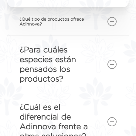
¿Qué tipo de productos ofrece
Adinnova?
En Adinnova desarrollamos
aditivos
nutricionales para animales basados
¿Para cuáles
en enzimas, probióticos,
especies están
metabolitos y extractos vegetales
.
pensados los
Nuestras soluciones están
productos?
orientadas a optimizar el
metabolismo, mejorar la absorción
Nuestros productos están
de nutrientes y acompañar distintas
diseñados para múltiples especies y
¿Cuál es el
etapas productivas.
categorías, incluyendo avicultura,
diferencial de
porcicultura, ganadería, acuicultura
Adinnova frente a
y mascotas
, adaptándose a